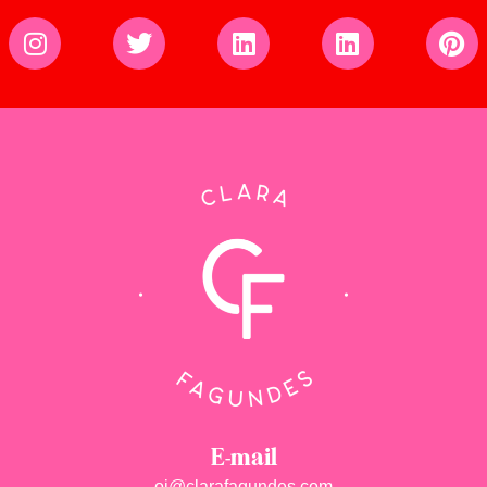
E-mail
oi@clarafagundes.com