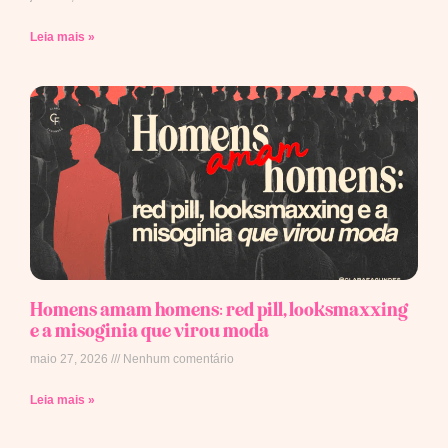
Leia mais »
Homens amam homens: red pill, looksmaxxing
e a misoginia que virou moda
maio 27, 2026
Nenhum comentário
Leia mais »