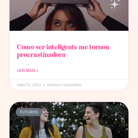
Como ser inteligente me tornou
procrastinadora
LEIA MAIS »
maio 31, 2023
Nenhum comentário
FUTUROS