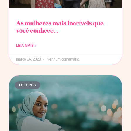
As mulheres mais incríveis que
você conhece…
LEIA MAIS »
março 16, 2023
Nenhum comentário
FUTUROS