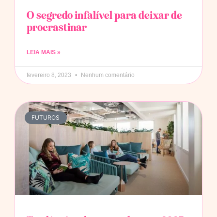
O segredo infalível para deixar de
procrastinar
LEIA MAIS »
fevereiro 8, 2023
Nenhum comentário
FUTUROS