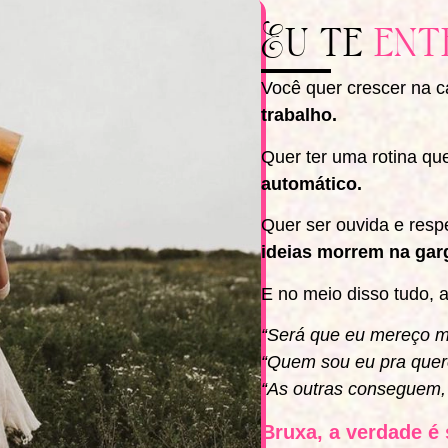
Eu te
ent
Você quer crescer na c
trabalho.
Quer ter uma rotina qu
automático.
Quer ser ouvida e res
ideias morrem na gar
E no meio disso tudo, 
“Será que eu mereço 
“Quem sou eu pra quere
“As outras conseguem,
Bruxa, a verdade é