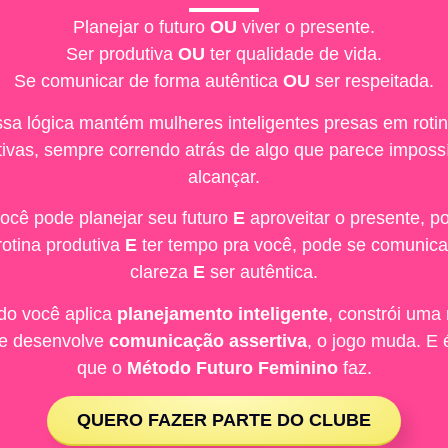
Planejar o futuro
OU
viver o presente.
Ser produtiva
OU
ter qualidade de vida.
Se comunicar de forma autêntica
OU
ser respeitada.
sa lógica mantém mulheres inteligentes presas em roti
ivas, sempre correndo atrás de algo que parece imposs
alcançar.
ocê pode planejar seu futuro
E
aproveitar o presente, po
otina produtiva
E
ter tempo pra você, pode se
comunica
clareza
E
ser autêntica.
o você aplica
planejamento inteligente
, constrói uma
e desenvolve
comunicação assertiva
, o jogo muda. E 
que o
Método Futuro Feminino
faz.
QUERO FAZER PARTE DO CLUBE