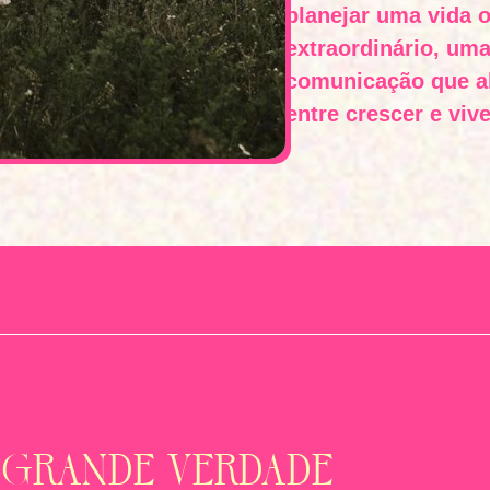
planejar uma vida 
extraordinário, uma
comunicação que ab
entre crescer e vive
A
grande verdade