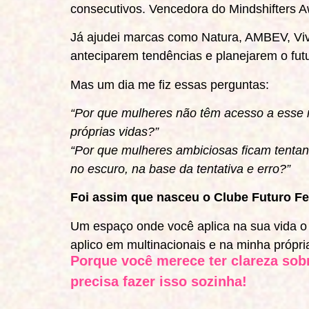
consecutivos. Vencedora do Mindshifters A
Já ajudei marcas como Natura, AMBEV, Vi
anteciparem tendências e planejarem o fut
Mas um dia me fiz essas perguntas:
“Por que mulheres não têm acesso a ess
próprias vidas?”
“Por que mulheres ambiciosas ficam tentand
no escuro, na base da tentativa e erro?”
Foi assim que nasceu o Clube Futuro F
Um espaço onde você aplica na sua vida 
aplico em multinacionais e na minha própria
Porque você merece ter clareza sobr
precisa fazer isso sozinha!