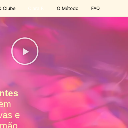
O Clube
Clara F.
O Método
FAQ
entes
rem
ivas e
r mão