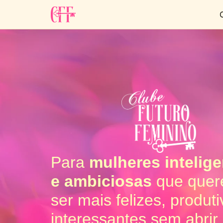
Para
mulheres intelig
e ambiciosas
que que
ser mais felizes, produt
interessantes sem abri