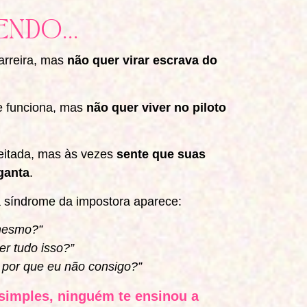
endo...
arreira, mas
não quer virar escrava do
e funciona, mas
não quer viver no piloto
peitada, mas às vezes
sente que suas
ganta
.
a síndrome da impostora aparece:
mesmo?”
r tudo isso?”
 por que eu não consigo?”
 simples, ninguém te ensinou a