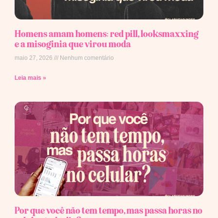
Homens amam homens: red pill, looksmaxxing
e a misoginia que virou moda
maio 27, 2026
Nenhum comentário
Leia mais »
Por que você não tem tempo, mas passa horas no