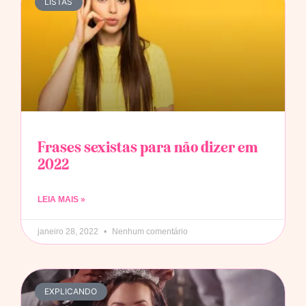
LISTAS
Frases sexistas para não dizer em
2022
LEIA MAIS »
janeiro 28, 2022
Nenhum comentário
EXPLICANDO