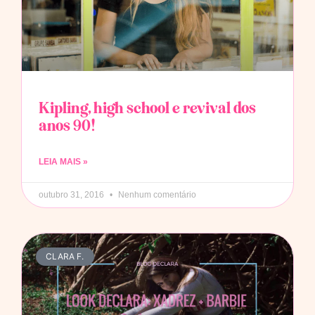
Kipling, high school e revival dos
anos 90!
LEIA MAIS »
outubro 31, 2016
Nenhum comentário
CLARA F.