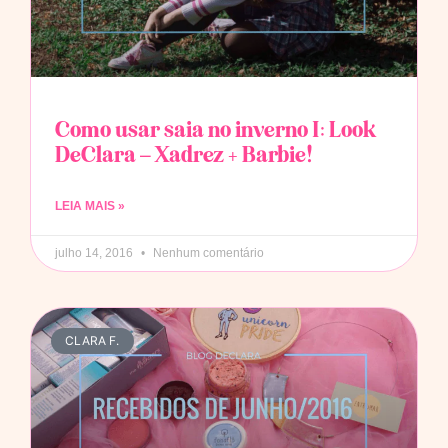
Como usar saia no inverno I: Look
DeClara – Xadrez + Barbie!
LEIA MAIS »
julho 14, 2016
Nenhum comentário
CLARA F.