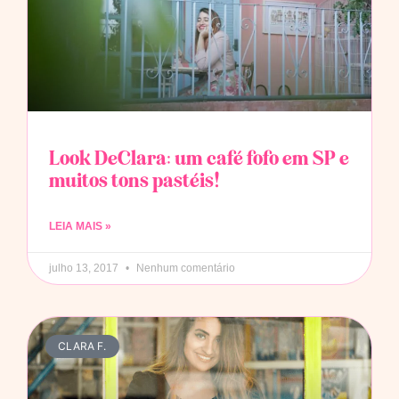
Look DeClara: um café fofo em SP e
muitos tons pastéis!
LEIA MAIS »
julho 13, 2017
Nenhum comentário
CLARA F.