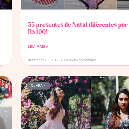
35 presentes de Natal diferentes por
R$100!
LEIA MAIS »
dezembro 10, 2017
Nenhum comentário
CLARA F.