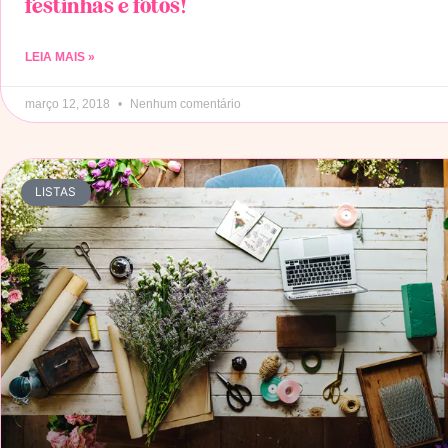
festinhas e fotos!
LEIA MAIS »
março 12, 2018
Nenhum comentário
LISTAS