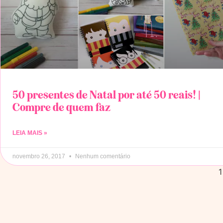
50 presentes de Natal por até 50 reais! |
Compre de quem faz
LEIA MAIS »
novembro 26, 2017
Nenhum comentário
1