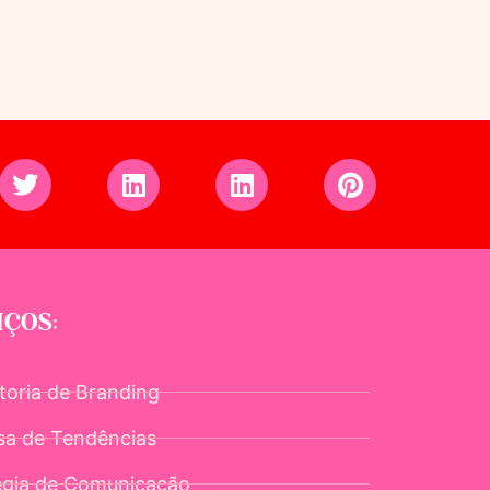
IÇOS:
toria de Branding
sa de Tendências
égia de Comunicação