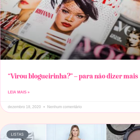
“Virou blogueirinha?” – para não dizer mais
LEIA MAIS »
dezembro 18, 2020
Nenhum comentário
LISTAS