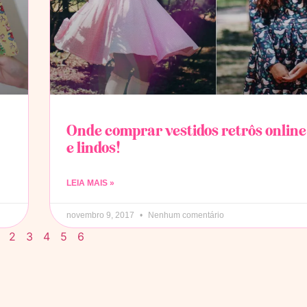
Onde comprar vestidos retrôs online
e lindos!
LEIA MAIS »
novembro 9, 2017
Nenhum comentário
2
3
4
5
6