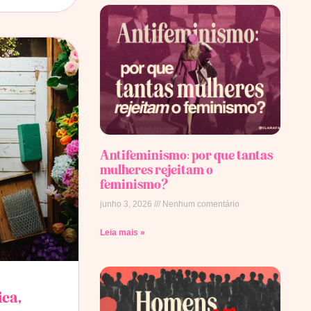
Antifeminismo: por que tantas
mulheres rejeitam o
feminismo?
junho 3, 2026
Nenhum comentário
Leia mais »
ica,