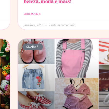
beleza, moda e mais!
LEIA MAIS »
janeiro 2, 2018
Nenhum comentário
CLARA F.