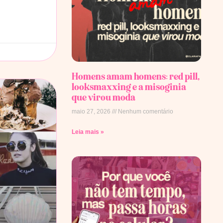
Homens amam homens: red pill,
looksmaxxing e a misoginia
que virou moda
maio 27, 2026
Nenhum comentário
Leia mais »