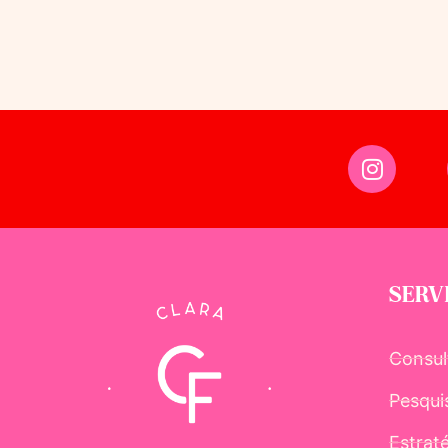
SERV
Consul
Pesqui
Estrat