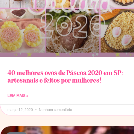
40 melhores ovos de Páscoa 2020 em SP:
artesanais e feitos por mulheres!
LEIA MAIS »
março 12, 2020
Nenhum comentário