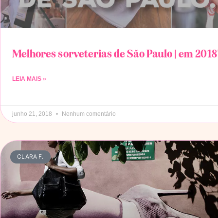
Melhores sorveterias de São Paulo | em 2018
LEIA MAIS »
junho 21, 2018
Nenhum comentário
CLARA F.