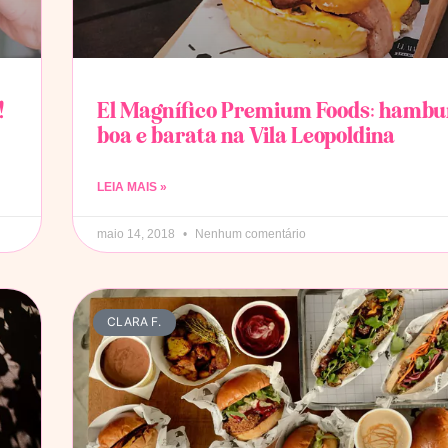
!
El Magnífico Premium Foods: hambu
boa e barata na Vila Leopoldina
LEIA MAIS »
maio 14, 2018
Nenhum comentário
CLARA F.