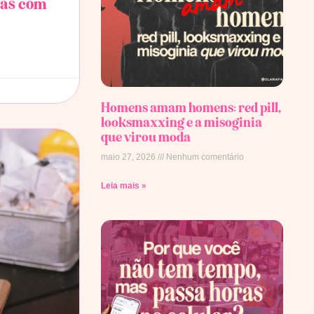
sas com
Homens amam homens: red pill,
looksmaxxing e a misoginia
que virou moda
maio 27, 2026
Nenhum comentário
Leia mais »