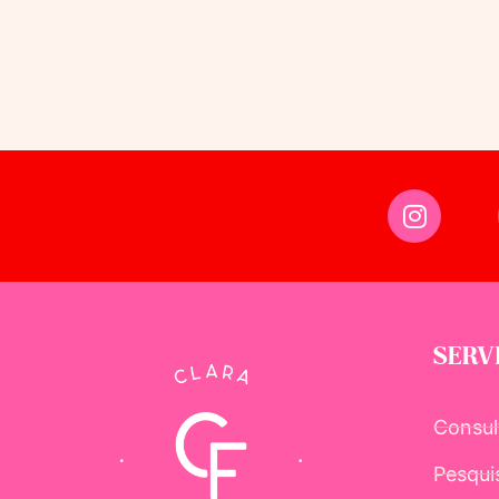
SERV
Consul
Pesqui