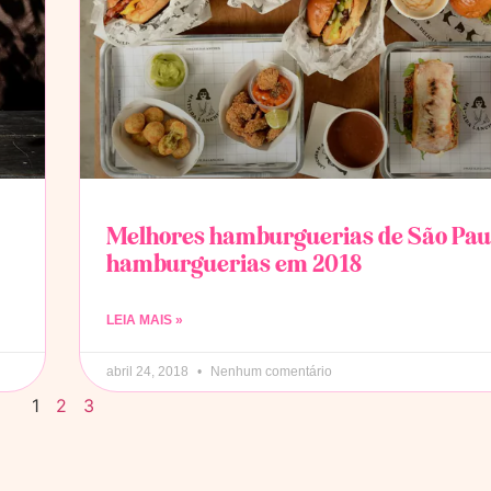
Melhores hamburguerias de São Paul
hamburguerias em 2018
LEIA MAIS »
abril 24, 2018
Nenhum comentário
1
2
3