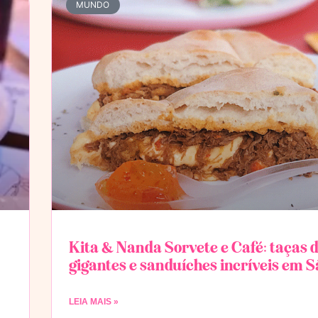
MUNDO
Kita & Nanda Sorvete e Café: taças 
gigantes e sanduíches incríveis em S
LEIA MAIS »