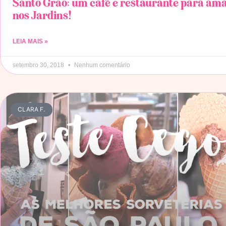
Santo Grão: um café e restaurante para am
nos Jardins!
LEIA MAIS »
setembro 30, 2018
Nenhum comentário
CLARA F.