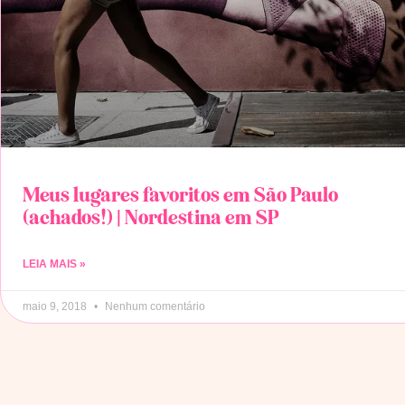
Meus lugares favoritos em São Paulo
(achados!) | Nordestina em SP
LEIA MAIS »
maio 9, 2018
Nenhum comentário