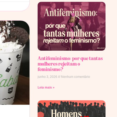
Antifeminismo: por que tantas
mulheres rejeitam o
feminismo?
junho 3, 2026
Nenhum comentário
Leia mais »