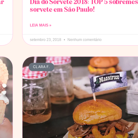
ar
Dia do Sorvete 2018: TOP 5 sobreme
sorvete em São Paulo!
LEIA MAIS »
setembro 23, 2018
Nenhum comentário
CLARA F.