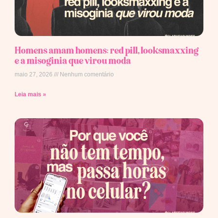
Homens amam homens: red pill, looksmaxxing
e a misoginia que virou moda
maio 27, 2026
Nenhum comentário
Leia mais »