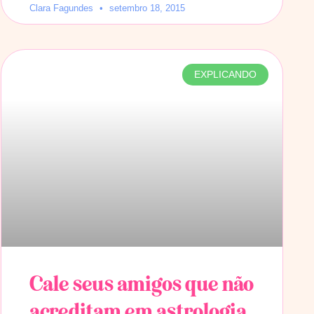
Clara Fagundes
setembro 18, 2015
EXPLICANDO
Cale seus amigos que não
acreditam em astrologia