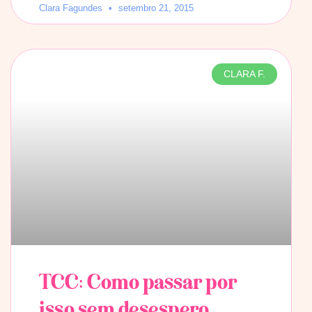
Clara Fagundes
setembro 21, 2015
CLARA F.
TCC: Como passar por
isso sem desespero