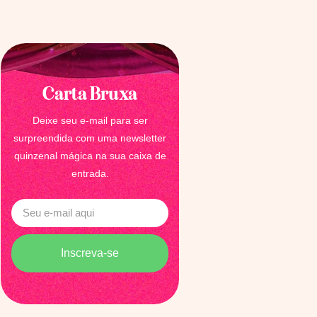
Carta Bruxa
Deixe seu e-mail para ser
surpreendida com uma newsletter
quinzenal mágica na sua caixa de
entrada.
Inscreva-se