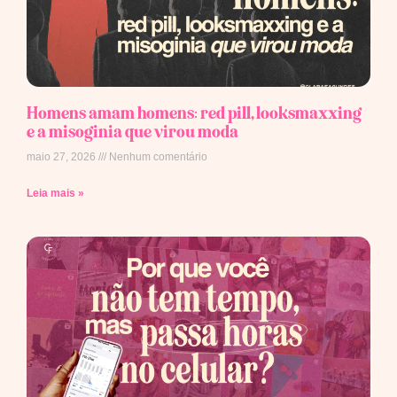
Homens amam homens: red pill, looksmaxxing
e a misoginia que virou moda
maio 27, 2026
Nenhum comentário
Leia mais »