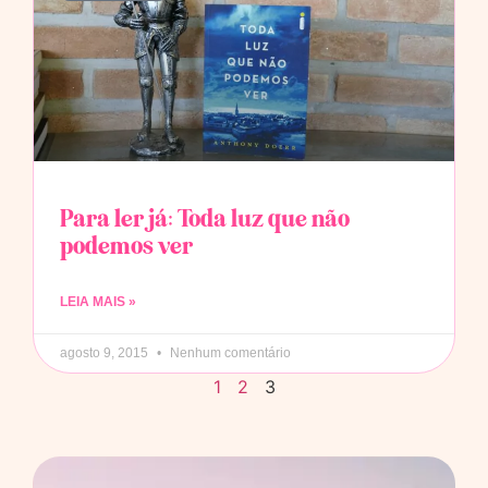
Para ler já: Toda luz que não
podemos ver
LEIA MAIS »
agosto 9, 2015
Nenhum comentário
1
2
3