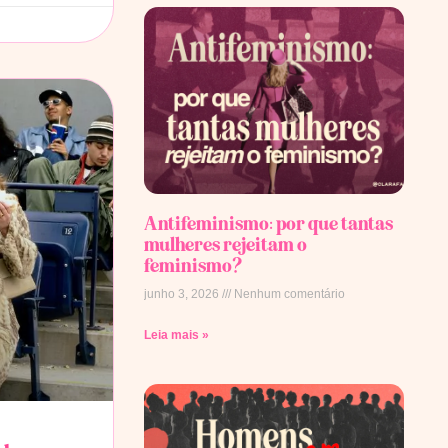
Antifeminismo: por que tantas
mulheres rejeitam o
feminismo?
junho 3, 2026
Nenhum comentário
Leia mais »