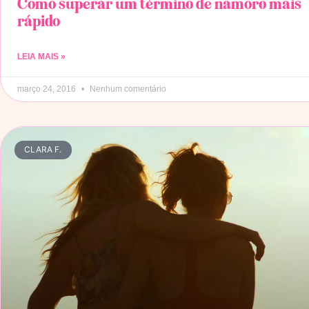
Como superar um término de namoro mais
rápido
LEIA MAIS »
março 24, 2016
Nenhum comentário
CLARA F.