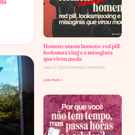
ida
Homens amam homens: red pill,
looksmaxxing e a misoginia
que virou moda
maio 27, 2026
Nenhum comentário
Leia mais »