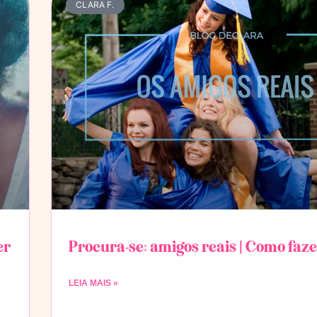
CLARA F.
er
Procura-se: amigos reais | Como faz
LEIA MAIS »