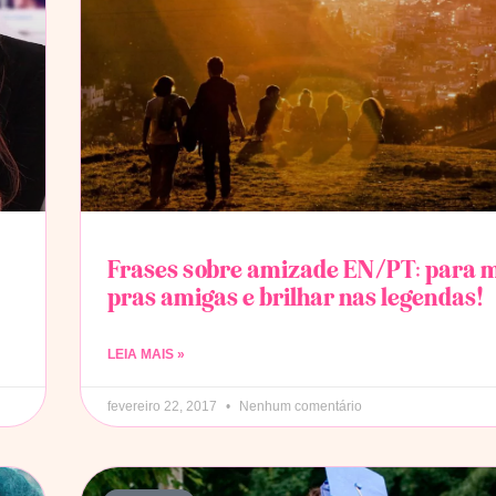
Frases sobre amizade EN/PT: para 
pras amigas e brilhar nas legendas!
LEIA MAIS »
fevereiro 22, 2017
Nenhum comentário