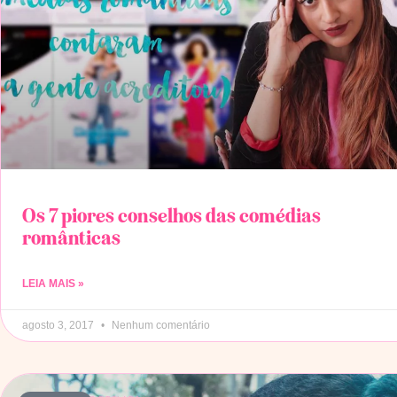
Os 7 piores conselhos das comédias
românticas
LEIA MAIS »
agosto 3, 2017
Nenhum comentário