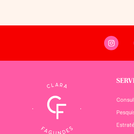
SERV
Consul
Pesqui
Estrat