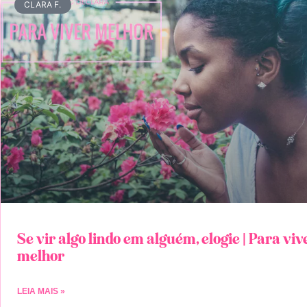
CLARA F.
Se vir algo lindo em alguém, elogie | Para viv
melhor
LEIA MAIS »