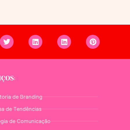
IÇOS:
toria de Branding
sa de Tendências
égia de Comunicação