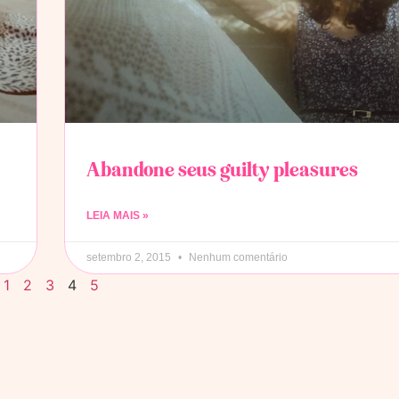
Abandone seus guilty pleasures
LEIA MAIS »
setembro 2, 2015
Nenhum comentário
1
2
3
4
5