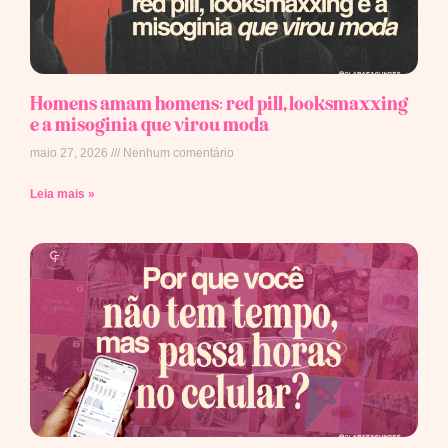
Homens amam homens: red pill, looksmaxxing
e a misoginia que virou moda
maio 27, 2026
Nenhum comentário
Leia mais »