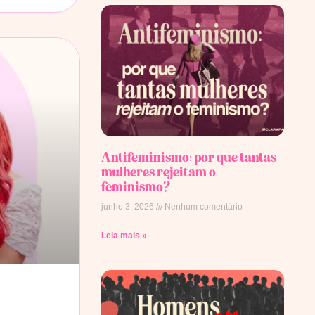
Antifeminismo: por que tantas
mulheres rejeitam o
feminismo?
junho 3, 2026
Nenhum comentário
Leia mais »