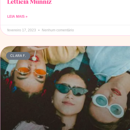
Lettícia Munniz
LEIA MAIS »
fevereiro 17, 2023
Nenhum comentário
CLARA F.