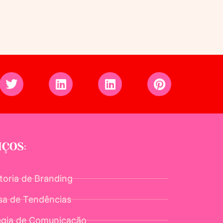
IÇOS:
toria de Branding
sa de Tendências
égia de Comunicação