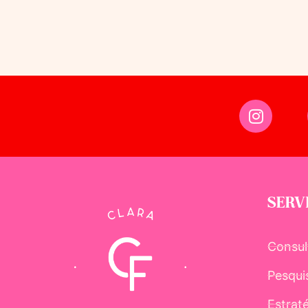
SERV
Consul
Pesqui
Estrat