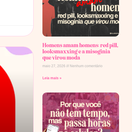
Homens amam homens: red pill,
looksmaxxing e a misoginia
que virou moda
maio 27, 2026
Nenhum comentário
Leia mais »