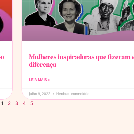
po
Mulheres inspiradoras que fizeram 
diferença
LEIA MAIS »
julho 9, 2022
Nenhum comentário
1
2
3
4
5