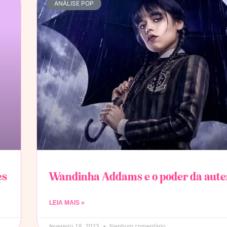
ANÁLISE POP
es
Wandinha Addams e o poder da aute
LEIA MAIS »
fevereiro 18, 2023
Nenhum comentário