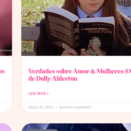
os
Verdades sobre Amor & Mulheres |Oi
de Dolly Alderton
LEIA MAIS »
março 30, 2023
Nenhum comentário