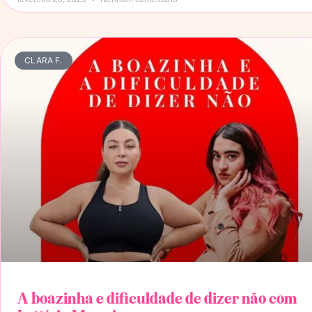
CLARA F.
A boazinha e dificuldade de dizer não com