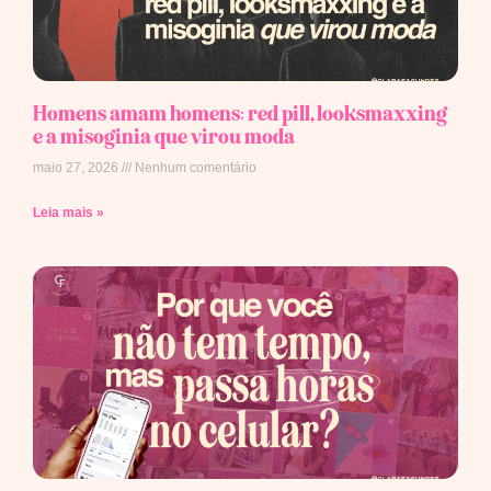
Homens amam homens: red pill, looksmaxxing
e a misoginia que virou moda
maio 27, 2026
Nenhum comentário
Leia mais »