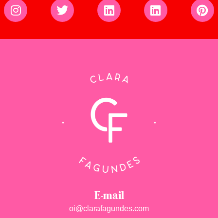
E-mail
oi@clarafagundes.com