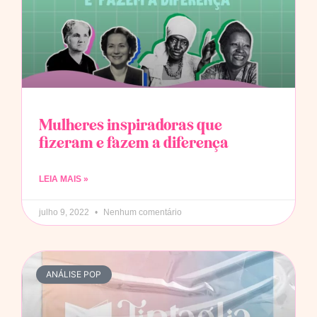
Mulheres inspiradoras que
fizeram e fazem a diferença
LEIA MAIS »
julho 9, 2022
Nenhum comentário
ANÁLISE POP