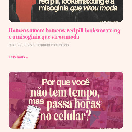
Homens amam homens: red pill, looksmaxxing
e a misoginia que virou moda
maio 27, 2026
Nenhum comentário
Leia mais »