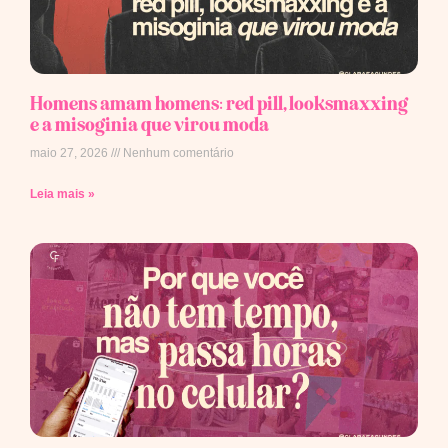
Homens amam homens: red pill, looksmaxxing
e a misoginia que virou moda
maio 27, 2026
Nenhum comentário
Leia mais »