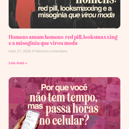
Homens amam homens: red pill, looksmaxxing
e a misoginia que virou moda
maio 27, 2026
Nenhum comentário
Leia mais »