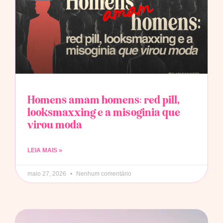
Homens amam homens: red pill,
looksmaxxing e a misoginia que
virou moda
LEIA MAIS »
maio 27, 2026
Nenhum comentário