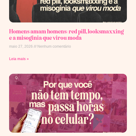
Homens amam homens: red pill, looksmaxxing
e a misoginia que virou moda
maio 27, 2026
Nenhum comentário
Leia mais »