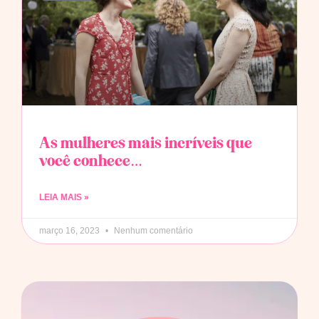
As mulheres mais incríveis que
você conhece…
LEIA MAIS »
março 16, 2023
Nenhum comentário