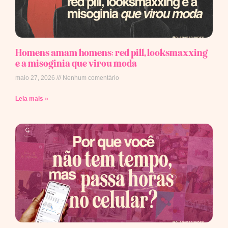
Homens amam homens: red pill, looksmaxxing
e a misoginia que virou moda
maio 27, 2026
Nenhum comentário
Leia mais »