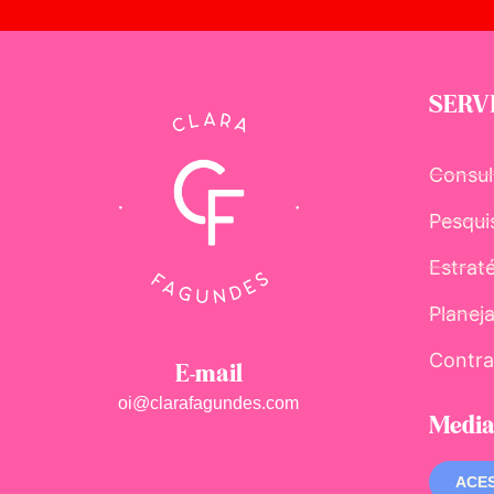
SERV
Consul
Pesqui
Estrat
Planej
Contra
E-mail
oi@clarafagundes.com
Media
ACES