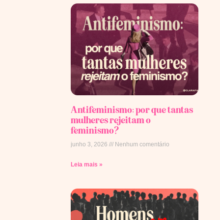
Antifeminismo: por que tantas
mulheres rejeitam o
feminismo?
junho 3, 2026
Nenhum comentário
Leia mais »