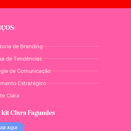
IÇOS:
toria de Branding
sa de Tendências
égia de Comunicação
amento Estratégico
te Clara
 kit Clara Fagundes
SE AQUI