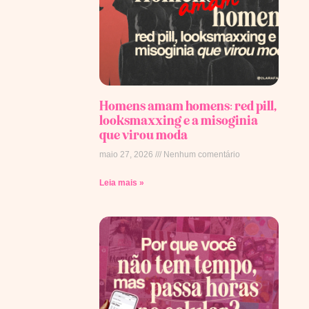
Homens amam homens: red pill,
looksmaxxing e a misoginia
que virou moda
maio 27, 2026
Nenhum comentário
Leia mais »