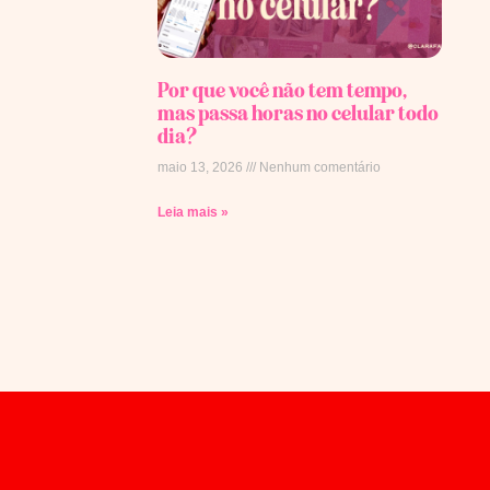
Por que você não tem tempo,
mas passa horas no celular todo
dia?
maio 13, 2026
Nenhum comentário
Leia mais »