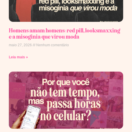
Homens amam homens: red pill, looksmaxxing
e a misoginia que virou moda
maio 27, 2026
Nenhum comentário
Leia mais »