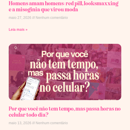
Homens amam homens: red pill, looksmaxxing
e a misoginia que virou moda
maio 27, 2026
Nenhum comentário
Leia mais »
Por que você não tem tempo, mas passa horas no
celular todo dia?
maio 13, 2026
Nenhum comentário