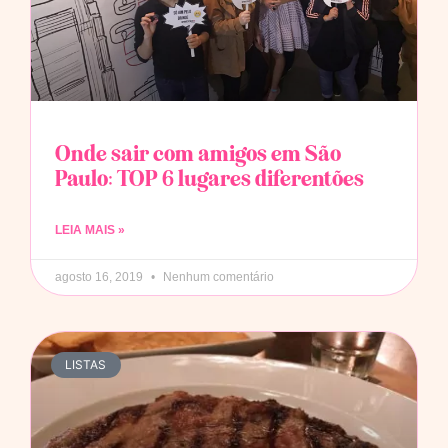
Onde sair com amigos em São
Paulo: TOP 6 lugares diferentões
LEIA MAIS »
agosto 16, 2019
Nenhum comentário
LISTAS