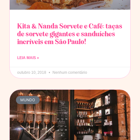
Kita & Nanda Sorvete e Café: taças
de sorvete gigantes e sanduíches
incríveis em São Paulo!
LEIA MAIS »
outubro 10, 2018
Nenhum comentário
MUNDO