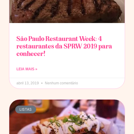
São Paulo Restaurant Week: 4
restaurantes da SPRW 2019 para
conhecer!
LEIA MAIS »
abril 13, 2019
Nenhum comentário
LISTAS