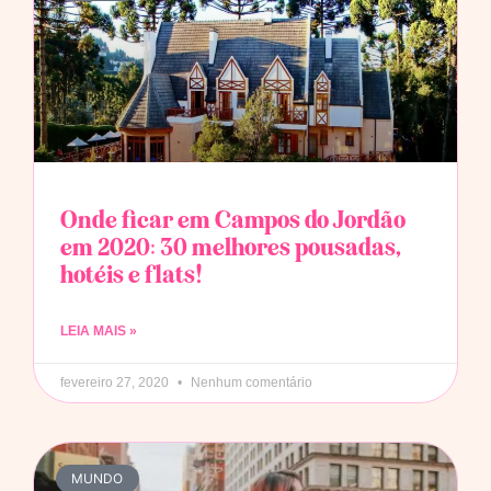
Onde ficar em Campos do Jordão
em 2020: 30 melhores pousadas,
hotéis e flats!
LEIA MAIS »
fevereiro 27, 2020
Nenhum comentário
MUNDO