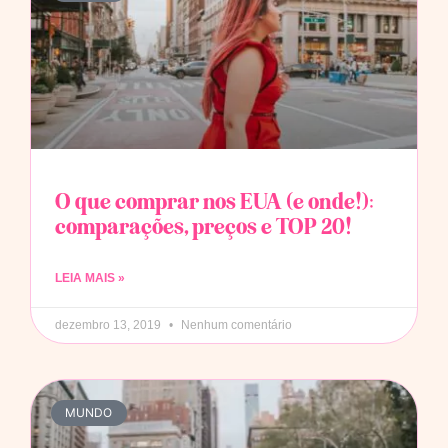
O que comprar nos EUA (e onde!):
comparações, preços e TOP 20!
LEIA MAIS »
dezembro 13, 2019
Nenhum comentário
MUNDO