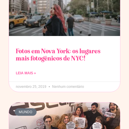
Fotos em Nova York: os lugares
mais fotogênicos de NYC!
LEIA MAIS »
novembro 25, 2019
Nenhum comentário
MUNDO