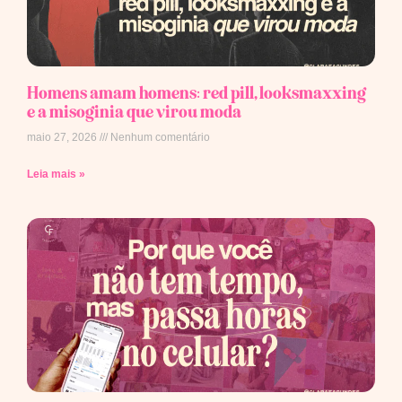
Homens amam homens: red pill, looksmaxxing
e a misoginia que virou moda
maio 27, 2026
Nenhum comentário
Leia mais »