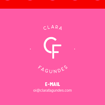
e-mail
oi@clarafagundes.com