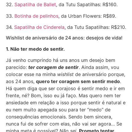
32.
Sapatilha de Ballet
, da Tutu Sapatilhas: R$160.
33.
Botinha de pelinhos
, da Urban Flowers: R$89.
34.
Sapatilha de Cinderela
, da Tutu Sapatilhas: R$210.
Wishlist de aniversário de 24 anos: desejos de vida!
1. Não ter medo de sentir.
Já venho cumprindo há uns anos um desejo bem
parecido:
ter coragem de sentir
. Ainda assim, vou
colocar esse na minha
wishlist
de aniversário porque,
aos 24 anos,
quero ter coragem sem sentir medo
.
Há quem diga que ser corajoso é sentir medo e ir em
frente, né? Bom, isso eu já faço. Mas quero nem ter
ansiedade em relação a isso porque sentir é natural e
eu nem muito apegada sou para ter “medo” de
consequências emocionais. Sendo bem sincera,
nunca fui de sofrer com elas, não vai ser agora… Se
minha meta é possível?
Não sei.
Prometo tentar.