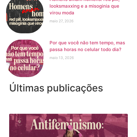
looksmaxxing e a misoginia que
virou moda
maio 27, 2026
Por que você não tem tempo, mas
passa horas no celular todo dia?
maio 13, 2026
Últimas publicações