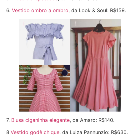
6.
Vestido ombro a ombro
, da Look & Soul: R$159.
7.
Blusa ciganinha elegante
, da Amaro: R$140.
8.
Vestido godê chique
, da Luiza Pannunzio: R$630.