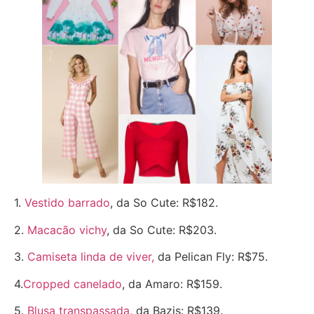
1.
Vestido barrado
, da So Cute: R$182.
2.
Macacão vichy
, da So Cute: R$203.
3.
Camiseta linda de viver,
da Pelican Fly: R$75.
4.
Cropped canelado
, da Amaro: R$159.
5.
Blusa transpassada
, da Bazis: R$139.