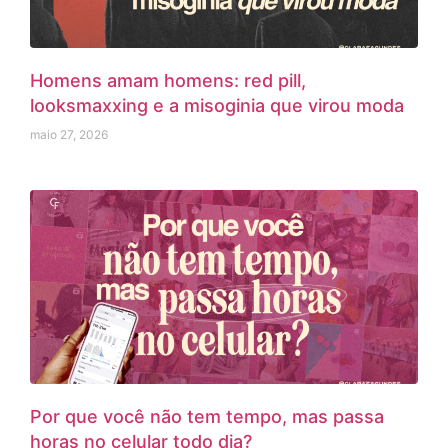
Homens amam homens: red pill,
looksmaxxing e a misoginia que virou moda
maio 27, 2026
Por que você não tem tempo, mas passa
horas no celular todo dia?