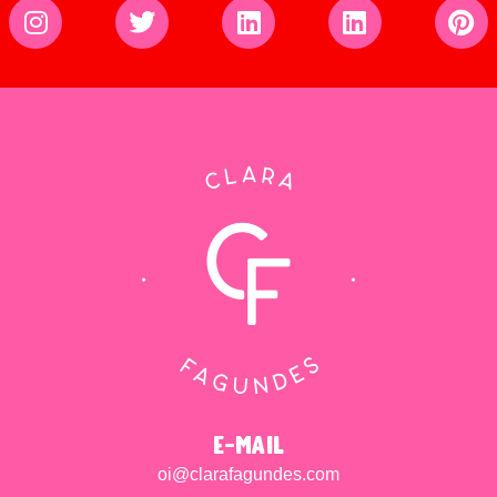
e-mail
oi@clarafagundes.com