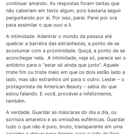
continuar
amando. As respostas foram tantas que
não caberiam em texto algum, pois bastaria seguir
perguntando por aí. Por isso, parei. Parei por ora
para assimilar o que ouvi e li.
A intimidade. Adentrar o mundo da pessoa até
quebrar a barreira das estranhezas, a ponto de se
acostumar com a proximidade. Quiçá, a ponto de se
aconchegar nela. A intimidade, veja só, parece ser o
antídoto para o “estar só ainda que junto”. Aquele
triste fim ou triste meio em que os dois estão lado a
lado, mas são estranhos um para o outro. Lester – o
protagonista de American Beauty – sabia do que
estou falando. E você, provável e infelizmente,
também.
A verdade. Guardar as máscaras do dia a dia, os
sorrisos amarelos e as omissões eufêmicas. Guardar
tudo o que não é puro, bruto, transparente em uma
caixinha e deixar para depois: para o lado de fora.