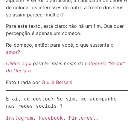
alguém? E se for o altruísmo, a habilidade de ceder e
de colocar os interesses do outro à frente dos seus
se assim parecer melhor?
Para este texto, está claro: não há um fim. Qualquer
percepção é apenas um começo.
Re-começo, então: para você, o que sustenta
o
amor
?
Clique aqui
para ler mais posts da
categoria “Sentir”
do Declara.
Foto tirada por
Giulia Bersani
.
E aí, cê gostou? Se sim, me acompanhe 
nas redes sociais ?
Instagram
, 
Facebook
, 
Pinterest
.