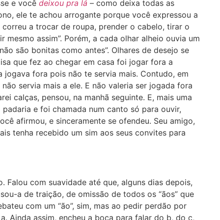
se e você
deixou pra lá
– como deixa todas as
tono, ele te achou arrogante porque você expressou a
correu a trocar de roupa, prender o cabelo, tirar o
sair mesmo assim”. Porém, a cada olhar alheio ouvia um
á não são bonitas como antes”. Olhares de desejo se
sa que fez ao chegar em casa foi jogar fora a
a jogava fora pois não te servia mais. Contudo, em
não servia mais a ele. E não valeria ser jogada fora
ei calças, pensou, na manhã seguinte. E, mais uma
 padaria e foi chamada num canto só para ouvir,
você afirmou, e sinceramente se ofendeu. Seu amigo,
mais tenha recebido um sim aos seus convites para
. Falou com suavidade até que, alguns dias depois,
usou-a de traição, de omissão de todos os “ãos” que
rebateu com um “ão”, sim, mas ao pedir perdão por
 Ainda assim, encheu a boca para falar do b, do c,