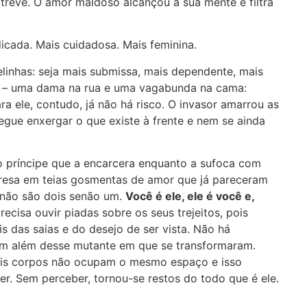
atreve. O amor maldoso alcançou a sua mente e filtra
dicada. Mais cuidadosa. Mais feminina.
elinhas: seja mais submissa, mais dependente, mais
ser – uma dama na rua e uma vagabunda na cama:
ra ele, contudo, já não há risco. O invasor amarrou as
gue enxergar o que existe à frente e nem se ainda
o príncipe que a encarcera enquanto a sufoca com
presa em teias gosmentas de amor que já pareceram
á não são dois senão um.
Você é ele, ele é você e,
ecisa ouvir piadas sobre os seus trejeitos, pois
das saias e do desejo de ser vista. Não há
ém além desse mutante em que se transformaram.
dois corpos não ocupam o mesmo espaço e isso
er. Sem perceber, tornou-se restos do todo que é ele.