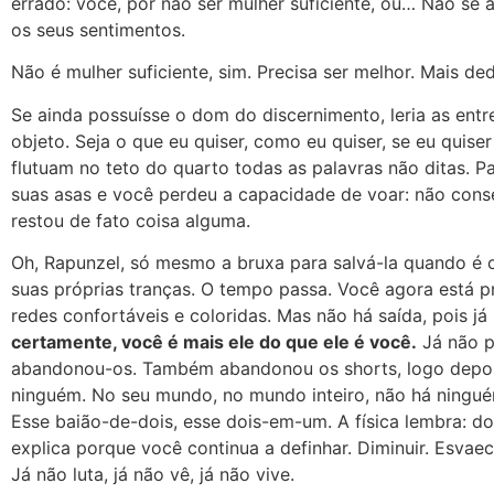
errado: você, por não ser mulher suficiente, ou… Não se 
os seus sentimentos.
Não é mulher suficiente, sim. Precisa ser melhor. Mais de
Se ainda possuísse o dom do discernimento, leria as entr
objeto. Seja o que eu quiser, como eu quiser, se eu qui
flutuam no teto do quarto todas as palavras não ditas. Pa
suas asas e você perdeu a capacidade de voar: não conse
restou de fato coisa alguma.
Oh, Rapunzel, só mesmo a bruxa para salvá-la quando é 
suas próprias tranças. O tempo passa. Você agora está 
redes confortáveis e coloridas. Mas não há saída, pois j
certamente, você é mais ele do que ele é você.
Já não pr
abandonou-os. Também abandonou os shorts, logo depois 
ninguém. No seu mundo, no mundo inteiro, não há ningu
Esse baião-de-dois, esse dois-em-um. A física lembra: 
explica porque você continua a definhar. Diminuir. Esvaec
Já não luta, já não vê, já não vive.