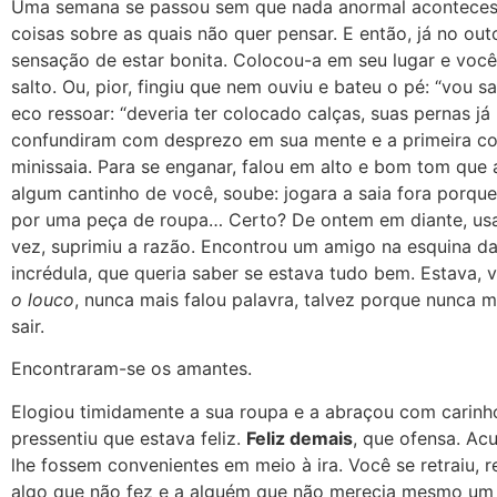
Uma semana se passou sem que nada anormal aconteces
coisas sobre as quais não quer pensar. E então, já no ou
sensação de estar bonita. Colocou-a em seu lugar e você 
salto. Ou, pior, fingiu que nem ouviu e bateu o pé: “vou 
eco ressoar: “deveria ter colocado calças, suas pernas j
confundiram com desprezo em sua mente e a primeira coi
minissaia. Para se enganar, falou em alto e bom tom que 
algum cantinho de você, soube: jogara a saia fora porque 
por uma peça de roupa… Certo? De ontem em diante, usar
vez, suprimiu a razão. Encontrou um amigo na esquina da
incrédula, que queria saber se estava tudo bem. Estava, 
o louco
, nunca mais falou palavra, talvez porque nunca 
sair.
Encontraram-se os amantes.
Elogiou timidamente a sua roupa e a abraçou com carinho
pressentiu que estava feliz.
Feliz demais
, que ofensa. Ac
lhe fossem convenientes em meio à ira. Você se retraiu, 
algo que não fez e a alguém que não merecia mesmo um a.