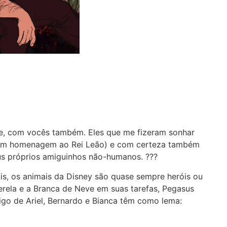
e, com vocês também. Eles que me fizeram sonhar
a em homenagem ao Rei Leão) e com certeza também
us próprios amiguinhos não-humanos. ???
mais, os animais da Disney são quase sempre heróis ou
derela e a Branca de Neve em suas tarefas, Pegasus
igo de Ariel, Bernardo e Bianca têm como lema: