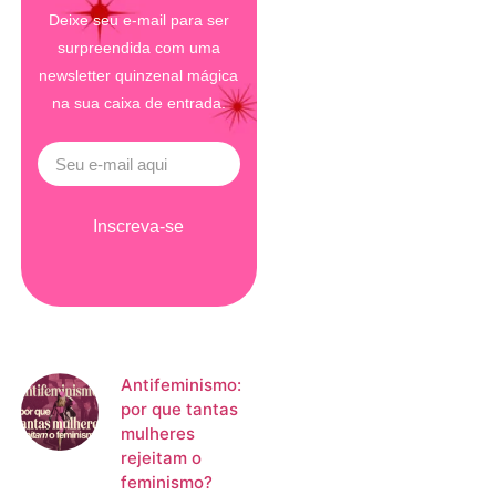
Deixe seu e-mail para ser
surpreendida com uma
newsletter quinzenal mágica
na sua caixa de entrada.
Inscreva-se
Antifeminismo:
por que tantas
mulheres
rejeitam o
feminismo?