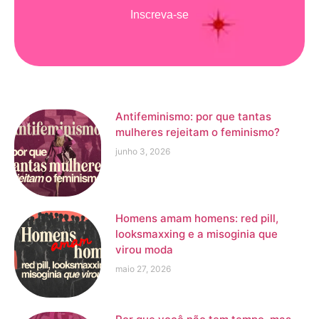
Inscreva-se
Antifeminismo: por que tantas
mulheres rejeitam o feminismo?
junho 3, 2026
Homens amam homens: red pill,
looksmaxxing e a misoginia que
virou moda
maio 27, 2026