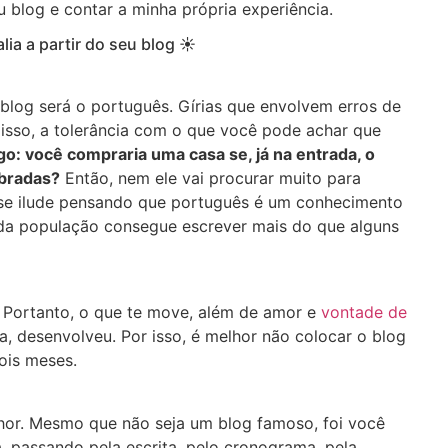
u blog e contar a minha própria experiência.
lia a partir do seu blog ☀
blog será o português. Gírias que envolvem erros de
sso, a tolerância com o que você pode achar que
o: você compraria uma casa se, já na entrada, o
ebradas?
Então, nem ele vai procurar muito para
 se ilude pensando que português é um conhecimento
 da população consegue escrever mais do que alguns
. Portanto, o que te move, além de amor e
vontade de
a, desenvolveu. Por isso, é melhor não colocar o blog
ois meses.
hor. Mesmo que não seja um blog famoso, foi você
a, passando pela escrita, pelo cronograma, pela