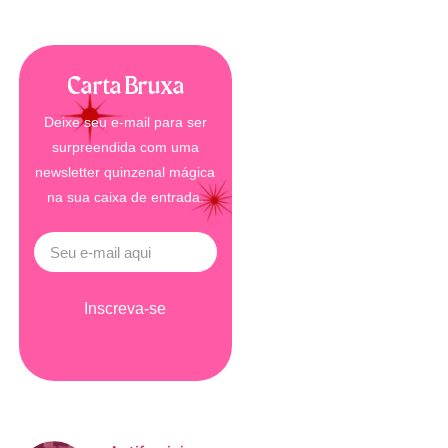
Carta Bruxa
Deixe seu e-mail para ser
surpreendida com uma
newsletter quinzenal mágica
na sua caixa de entrada.
Inscreva-se