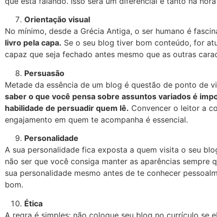
que está falando. Isso será um diferencial e tanto na ho
Orientação visual
No mínimo, desde a Grécia Antiga, o ser humano é fascina
livro pela capa.
Se o seu blog tiver bom conteúdo, for at
capaz que seja fechado antes mesmo que as outras carac
Persuasão
Metade da essência de um blog é questão de ponto de vi
saber o que você pensa sobre assuntos variados é impor
habilidade de persuadir quem lê.
Convencer o leitor a co
engajamento em quem te acompanha é essencial.
Personalidade
A sua personalidade fica exposta a quem visita o seu blo
não ser que você consiga manter as aparências sempre qu
sua personalidade mesmo antes de te conhecer pessoalme
bom.
Ética
A regra é simples: não coloque seu blog no currículo se 