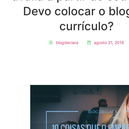
Devo colocar o blo
currículo?
blogdeclara
agosto 31, 2016