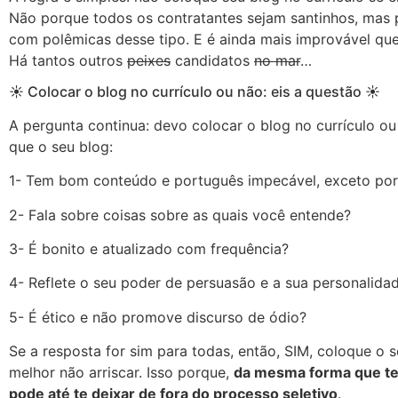
Não porque todos os contratantes sejam santinhos, mas 
com polêmicas desse tipo. E é ainda mais improvável qu
Há tantos outros
peixes
candidatos
no mar
…
☀ Colocar o blog no currículo ou não: eis a questão ☀
A pergunta continua: devo colocar o blog no currículo ou
que o seu blog:
1- Tem bom conteúdo e português impecável, exceto por
2- Fala sobre coisas sobre as quais você entende?
3- É bonito e atualizado com frequência?
4- Reflete o seu poder de persuasão e a sua personalida
5- É ético e não promove discurso de ódio?
Se a resposta for sim para todas, então, SIM, coloque o s
melhor não arriscar. Isso porque,
da mesma forma que ter
pode até te deixar de fora do processo seletivo
.