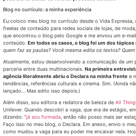
Blog no currículo: a minha experiência
Eu coloco meu blog no currículo desde o Vida Expressa, o 
freelas
de conteúdo
para redes sociais de lojas, de mod
que encontrou o blog pelo Google e me enviou um e-mail
conteúdo.
Em todos os casos, o blog foi um dos tópicos 
quem faz as pautas? Você mesma edita os textos? Quem 
Atualmente, estou desenvolvendo a comunicação de um pr
parceria entre duas multinacionais.
Na primeira entrevis
agência literalmente abriu o Declara na minha frente
e n
tendências, referências culturais e cinema. Sim. (Ainda n
lançado… Mas edito isso depois.)
Além disso, sou editora e redatora de beleza de
All Thing
Unilever. Quando descobri a vaga, que era de estágio, en
dizendo: “
já sou formada
, então não posso mais ser esta
Faço isso no meu blog, o Declara. Em anexo, envio o meu 
como mudou a vaga para eu poder me encaixar nela. Hoj