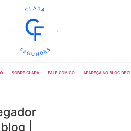
IO
SOBRE CLARA
FALE COMIGO
APAREÇA NO BLOG DEC
egador
 blog |