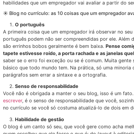
habilidades que um empregador vai avaliar a partir do se
☀ Blog no currículo: as 10 coisas que um empregador ava
O português
A primeira coisa que um empregador irá observar no seu 
português podem não ser compreendidas por ele. Além di
são errinhos bobos geralmente é bem baixa.
Pense comig
tapete estivesse roído, a porta rachada e as janelas qu
saber se o erro foi exceção ou se é comum. Muita gente
básico que todo mundo tem. Na prática, só uma minoria
parágrafos sem errar a sintaxe e a ortografia.
Senso de responsabilidade
Você não é obrigada a manter o seu blog, isso é um fato
escrever
, é o senso de responsabilidade que você, sozinh
no currículo se você só costuma atualizá-lo de dois em d
Habilidade de gestão
O blog é um canto só seu, que você gere como acha mel
quem escolheu que ele fosse o que é: do
layout
à editori