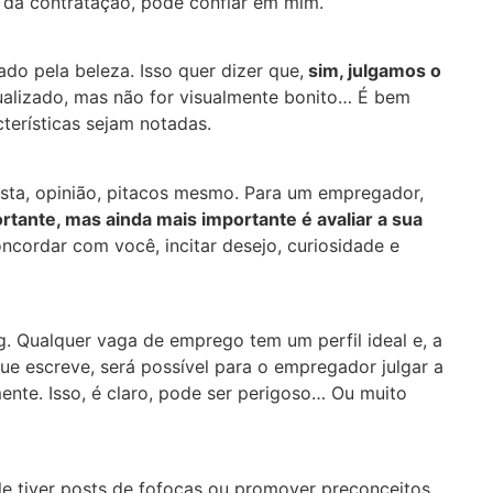
ra da contratação, pode confiar em mim.
do pela beleza. Isso quer dizer que,
sim, julgamos o
ualizado, mas não for visualmente bonito… É bem
terísticas sejam notadas.
sta, opinião, pitacos mesmo. Para um empregador,
tante, mas ainda mais importante é avaliar a sua
ncordar com você, incitar desejo, curiosidade e
g. Qualquer vaga de emprego tem um perfil ideal e, a
e escreve, será possível para o empregador julgar a
nte. Isso, é claro, pode ser perigoso… Ou muito
ele tiver posts de fofocas ou promover preconceitos.