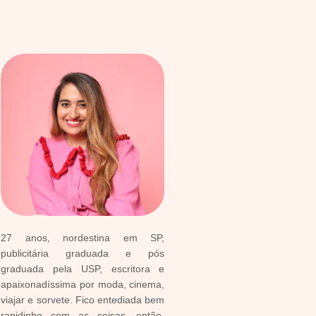
27 anos, nordestina em SP,
publicitária graduada e pós
graduada pela USP, escritora e
apaixonadíssima por moda, cinema,
viajar e sorvete. Fico entediada bem
rapidinho com as coisas, então,