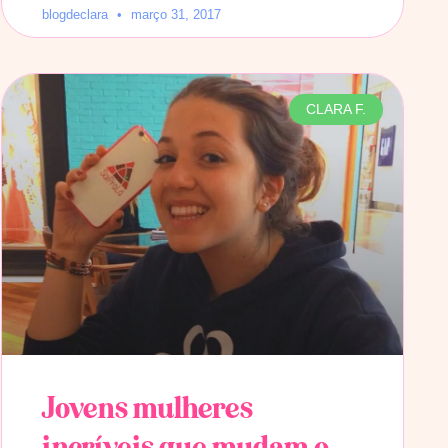
blogdeclara
março 31, 2017
CLARA F.
Jovens mulheres
incríveis que mudam o