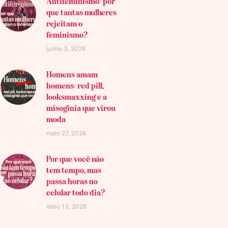
Antifeminismo: por
que tantas mulheres
rejeitam o
feminismo?
junho 3, 2026
Homens amam
homens: red pill,
looksmaxxing e a
misoginia que virou
moda
maio 27, 2026
Por que você não
tem tempo, mas
passa horas no
celular todo dia?
maio 13, 2026