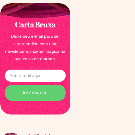
Carta Bruxa
Deixe seu e-mail para ser
surpreendida com uma
newsletter quinzenal mágica na
sua caixa de entrada.
Inscreva-se