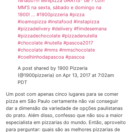
feriado?!!! Minipizza GRÁTIS* de ? com
MM’S na sexta, sábado e domingo na
1900! … #1900pizzeria #pizza
#ioamopizza #instafood #instapizza
#pizzadelivery #delivery #fimdesemana
#pizzadechocolate #pizzadenutella
#chocolate #nutella #pascoa2017
#chocolate #mms #mmschocolate
#coelhinhodapascoa #pascoa
A post shared by 1900 Pizzeria
(@1900pizzeria) on Apr 13, 2017 at 7:02am
PDT
Um post com apenas cinco lugares para se comer
pizza em São Paulo certamente não vai conseguir
dar a dimensão da variedade de opções paulistanas
do prato. Além disso, confesso que não sou a maior
especialista em pizzarias do mundo. Então, aproveito
para perguntar: quais são as melhores pizzarias de