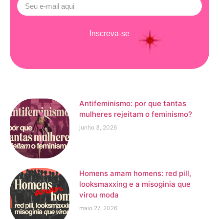
Inscreva-se
Antifeminismo: por que tantas
mulheres rejeitam o feminismo?
junho 3, 2026
Homens amam homens: red pill,
looksmaxxing e a misoginia que
virou moda
maio 27, 2026