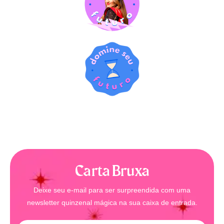
Carta Bruxa
Deixe seu e-mail para ser surpreendida com uma
newsletter quinzenal mágica na sua caixa de entrada.