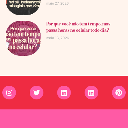
maio 27, 2026
Por que você não tem tempo, mas
passa horas no celular todo dia?
maio 13, 2026