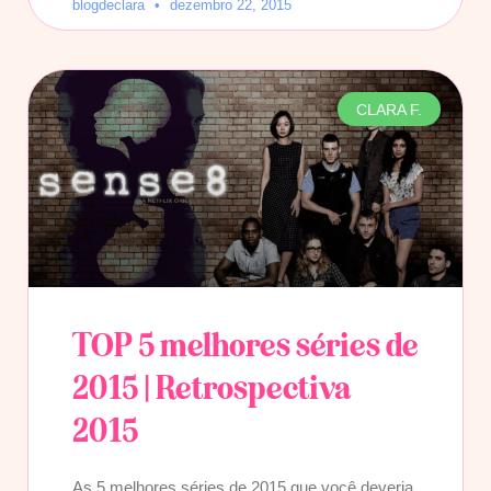
blogdeclara
dezembro 22, 2015
CLARA F.
TOP 5 melhores séries de
2015 | Retrospectiva
2015
As 5 melhores séries de 2015 que você deveria