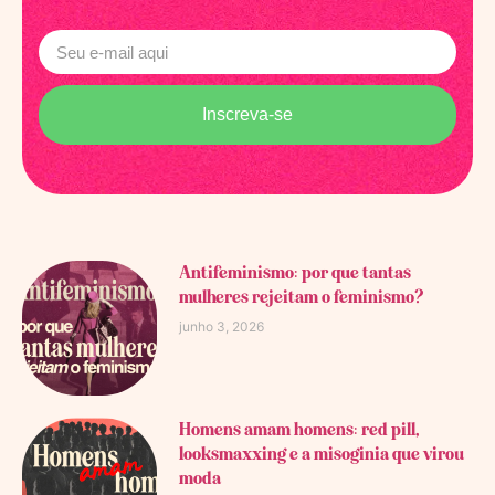
Inscreva-se
Antifeminismo: por que tantas
mulheres rejeitam o feminismo?
junho 3, 2026
Homens amam homens: red pill,
looksmaxxing e a misoginia que virou
moda