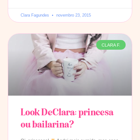
Clara Fagundes
novembro 23, 2015
CLARA F.
Look DeClara: princesa
ou bailarina?