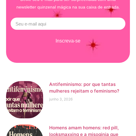
newsletter quinzenal mágica na sua caixa de entrada.
Inscreva-se
Antifeminismo: por que tantas
mulheres rejeitam o feminismo?
junho 3, 2026
Homens amam homens: red pill,
looksmaxxing e a misoginia que