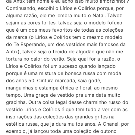
da Antix têm nome e eu acho isso muito amorzinho! ?
Continuando, escolhi o Lírios e Colírios porque, por
alguma razão, ele me lembra muito o Natal. Talvez
sejam as cores fortes, talvez seja o modelo fofuxo
que é um dos meus favoritos de todas as coleções
da marca (o Lírios e Colírios tem o mesmo modelo
do Te Esperando, um dos vestidos mais famosos da
Antix), talvez seja o tecido de algodão que não me
tortura no calor do verão. Seja qual for a razão, o
Lírios e Colírios foi um sucesso quando lançado
porque é uma mistura de boneca russa com moda
dos anos 50. Cintura marcada, saia godê,
manguinhas e estampa étnica e floral, ao mesmo
tempo. Uma graça de vestido pra uma data muito
gracinha. Outra coisa legal desse charminho russo do
vestido Lírios e Colírios é que tem tudo a ver com as
inspirações das coleções das grandes grifes na
estética russa, que já dura muitos anos. A Chanel, por
exemplo, já lançou toda uma coleção de outono