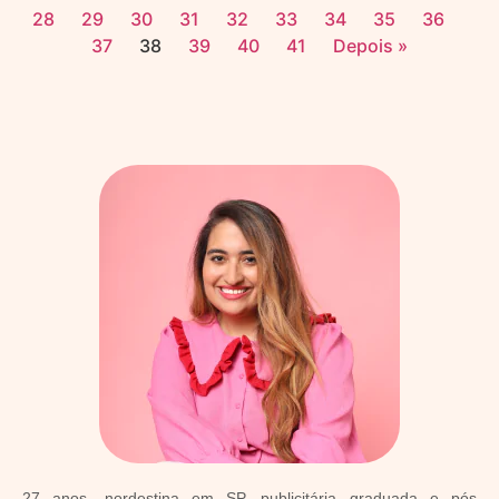
28
29
30
31
32
33
34
35
36
37
38
39
40
41
Depois »
27 anos, nordestina em SP, publicitária graduada e pós