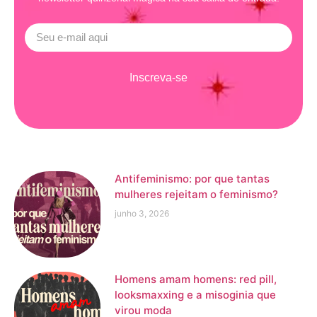
Inscreva-se
Antifeminismo: por que tantas
mulheres rejeitam o feminismo?
junho 3, 2026
Homens amam homens: red pill,
looksmaxxing e a misoginia que
virou moda