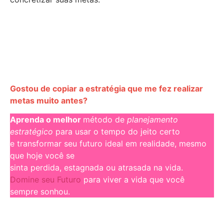
Gostou de copiar a estratégia que me fez realizar
metas muito antes?
Aprenda o melhor
método de
planejamento
estratégico
para usar o tempo do jeito certo
e transformar seu futuro ideal em realidade, mesmo
que hoje você se
sinta perdida, estagnada ou atrasada na vida.
Domine seu Futuro
para viver a vida que você
sempre sonhou.