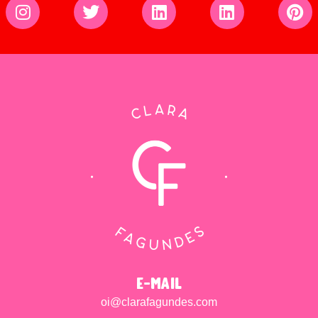
e-mail
oi@clarafagundes.com