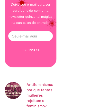
Deixe seu e-mail para ser
surpreendida com uma
newsletter quinzenal mágica
na sua caixa de entrada.
Inscreva-se
Antifeminismo:
por que tantas
mulheres
rejeitam o
feminismo?