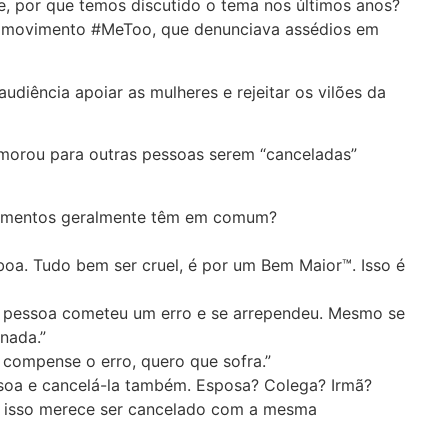
e, por que temos discutido o tema nos últimos anos?
o movimento #MeToo, que denunciava assédios em
udiência apoiar as mulheres e rejeitar os vilões da
demorou para outras pessoas serem “canceladas”
elamentos geralmente têm em comum?
 boa. Tudo bem ser cruel, é por um Bem Maior™. Isso é
a pessoa cometeu um erro e se arrependeu. Mesmo se
onada.”
compense o erro, quero que sofra.”
soa e cancelá-la também. Esposa? Colega? Irmã?
ir isso merece ser cancelado com a mesma