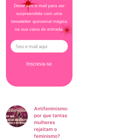
Deixe seu e-mail para ser
surpreendida com uma
newsletter quinzenal mágica
na sua caixa de entrada.
Inscreva-se
Antifeminismo:
por que tantas
mulheres
rejeitam o
feminismo?