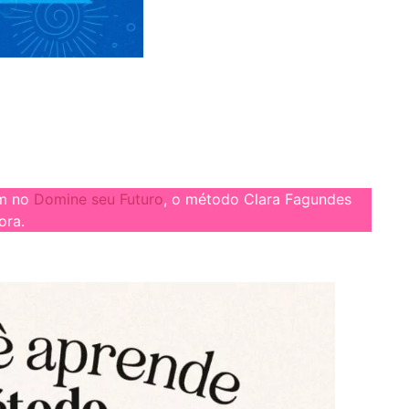
em no
Domine seu Futuro
, o método Clara Fagundes
ora.