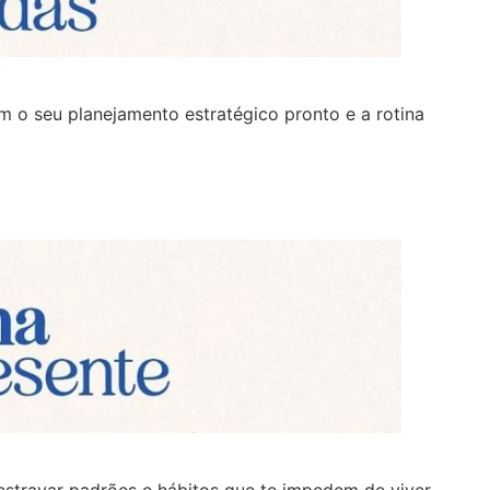
om o seu planejamento estratégico pronto e a rotina
estravar padrões e hábitos que te impedem de viver