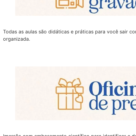
Todas as aulas são didáticas e práticas para você sair c
organizada.
Imersão com embasamento científico para identificar e d