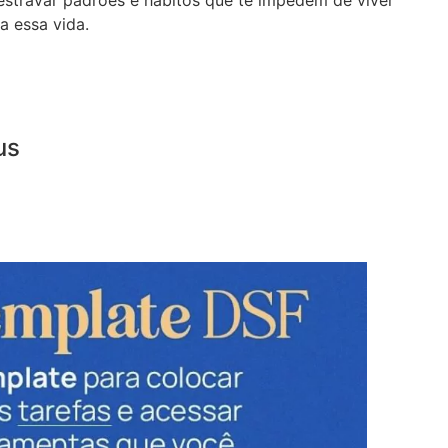
a essa vida.
us