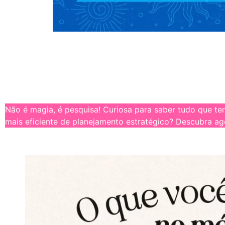
Não é magia, é pesquisa! Curiosa para saber tudo que t
mais eficiente de planejamento estratégico? Descubra ag