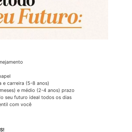
lanejamento
papel
 e carreira (5-8 anos)
 meses) e médio (2-4 anos) prazo
 seu futuro ideal todos os dias
entil com você
S!