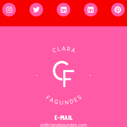
e-mail
oi@clarafagundes.com