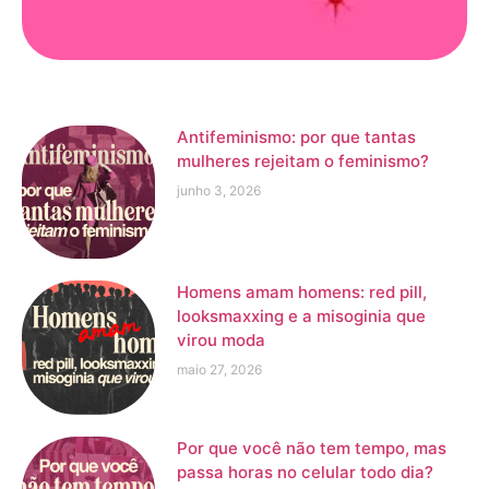
Antifeminismo: por que tantas
mulheres rejeitam o feminismo?
junho 3, 2026
Homens amam homens: red pill,
looksmaxxing e a misoginia que
virou moda
maio 27, 2026
Por que você não tem tempo, mas
passa horas no celular todo dia?