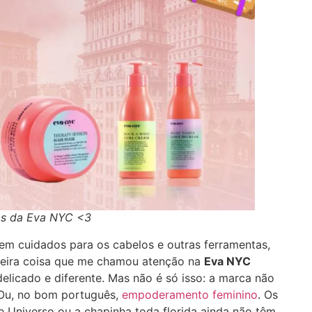
os da Eva NYC <3
em cuidados para os cabelos e outras ferramentas,
imeira coisa que me chamou atenção na
Eva NYC
elicado e diferente. Mas não é só isso: a marca não
u, no bom português,
empoderamento feminino
. Os
 Universo ou a chapinha toda florida ainda não têm