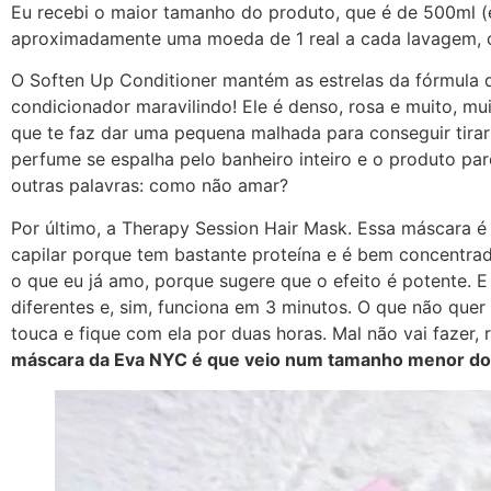
Eu recebi o maior tamanho do produto, que é de 500ml (e
aproximadamente uma moeda de 1 real a cada lavagem, ou
O Soften Up Conditioner mantém as estrelas da fórmula 
condicionador maravilindo! Ele é denso, rosa e muito, mu
que te faz dar uma pequena malhada para conseguir tirar
perfume se espalha pelo banheiro inteiro e o produto pa
outras palavras: como não amar?
Por último, a Therapy Session Hair Mask. Essa máscara é
capilar porque tem bastante proteína e é bem concentrad
o que eu já amo, porque sugere que o efeito é potente. E
diferentes e, sim, funciona em 3 minutos. O que não quer 
touca e fique com ela por duas horas. Mal não vai fazer, ri
máscara da Eva NYC é que veio num tamanho menor do 