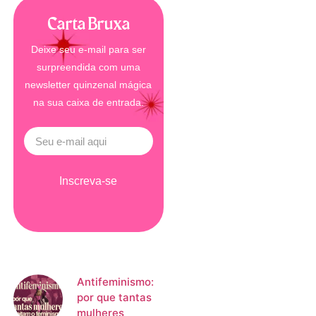
Carta Bruxa
Deixe seu e-mail para ser
surpreendida com uma
newsletter quinzenal mágica
na sua caixa de entrada.
Inscreva-se
Antifeminismo:
por que tantas
mulheres