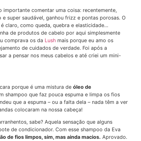
ho importante comentar uma coisa: recentemente,
o e super saudável, ganhou frizz e pontas porosas. O
 é claro, como queda, quebra e elasticidade…
enha de produtos de cabelo por aqui simplesmente
 Eu comprava os da
Lush
mais porque eu amo os
jamento de cuidados de verdade. Foi após a
ssar a pensar nos meus cabelos e até criei um mini-
 cara porque é uma mistura de
óleo de
 um shampoo que faz pouca espuma e limpa os fios
ndeu que a espuma – ou a falta dela – nada têm a ver
andas colocaram na nossa cabeça!
 arranhentos, sabe? Aquela sensação que alguns
pote de condicionador. Com esse shampoo da Eva
ão de fios limpos, sim, mas ainda macios.
Aprovado.