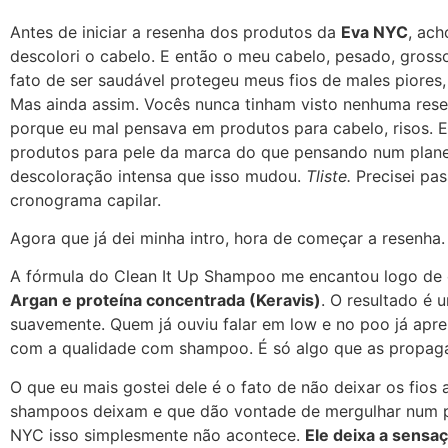
Antes de iniciar a resenha dos produtos da
Eva NYC
, ac
descolori o cabelo. E então o meu cabelo, pesado, gross
fato de ser saudável protegeu meus fios de males piores,
Mas ainda assim. Vocês nunca tinham visto nenhuma res
porque eu mal pensava em produtos para cabelo, risos.
produtos para pele da marca do que pensando num plane
descoloração intensa que isso mudou.
Tliste.
Precisei pa
cronograma capilar.
Agora que já dei minha intro, hora de começar a resenha.
A fórmula do Clean It Up Shampoo me encantou logo de
Argan e proteína concentrada (Keravis)
. O resultado é
suavemente. Quem já ouviu falar em low e no poo já apre
com a qualidade com shampoo. É só algo que as propag
O que eu mais gostei dele é o fato de não deixar os fios
shampoos deixam e que dão vontade de mergulhar num 
NYC isso simplesmente não acontece.
Ele deixa a sensaç