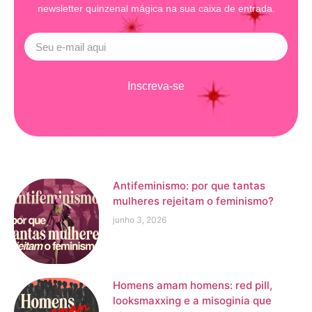
newsletter quinzenal mágica na sua caixa de entrada.
Inscreva-se
Antifeminismo: por que tantas
mulheres rejeitam o feminismo?
junho 3, 2026
Homens amam homens: red pill,
looksmaxxing e a misoginia que