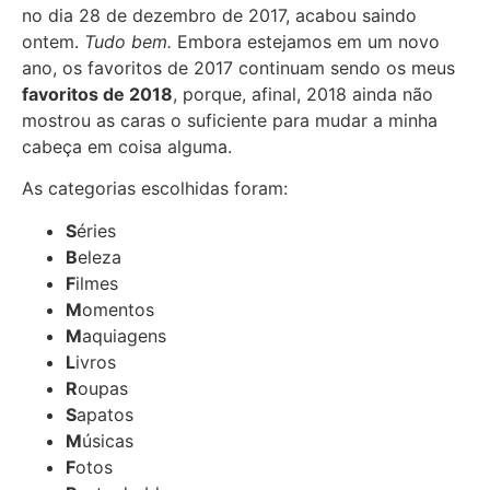
no dia 28 de dezembro de 2017, acabou saindo
ontem.
Tudo bem.
Embora estejamos em um novo
ano, os favoritos de 2017 continuam sendo os meus
favoritos de 2018
, porque, afinal, 2018 ainda não
mostrou as caras o suficiente para mudar a minha
cabeça em coisa alguma.
As categorias escolhidas foram:
S
éries
B
eleza
F
ilmes
M
omentos
M
aquiagens
L
ivros
R
oupas
S
apatos
M
úsicas
F
otos