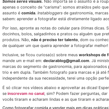
Somos seres visuais.
Não importa se o assunto é a roup
apenas o conceito de “carisma”: somos atraídos pelo q
assunto é
comida
.
Instabloggers
de gastronomia, marcas 
sabem: aprender a fotografar está
diretamente
ligado aos
Por isso, apronte as notas do celular para ótimas dicas. 
docinhos, bolos, salgadinhos e pratos ou alguém que pre
produtos. Não,
não é preciso ter talento
, dom ou conhec
de qualquer um que queira aprender a fotografar melhor!
Inclusive, se ficou curiosa(o) sobre meus
workshops de fo
mande um e-mail em:
declarablog@gmail.com
. Já minis
marcas do segmento de gastronomia, para apaixonados p
trio e em dupla. Também fotografo para marcas e já até f
independente da sua necessidade, terei uma opção perfei
É só clicar nos vídeos abaixo e aproveitar as dicas! Esp
se
inscrevam no canal
, sim? Podem fazer perguntas, dar
vocês tiraram e acharam lindas e as que tiraram e achara
Como fotografar comida e vender mais em dicas práticas