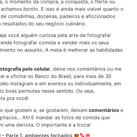
a, o momento da compra, a conquista, o flerte ou
ue achamos
bonito
. E isso é ainda mais visível quanto o
de comidinhas, doceiras, padeiros e aficcionados
 resultados do seu negócio culinário.
Seja você alguém curiosa pela arte de fotografar
tende fotografar comida e vender mais os seus
imento no assunto. A meta é melhorar as habilidades
tografia pelo celular
, deixe nos comentários ou me
trei a oficina no Banco do Brasil, para mais de 30
elo Instagram e em eventos ou individualmente, em
iz boas permutas nesse sentido. Ou seja,
ta pra você!
ero que gostem e, se gostarem, deixem
comentários
e
 pitacos… Ah! E mandar as fotos de comida que
m uma derrota. O importante é a troca!
! – Parte 1: ambientes fechados