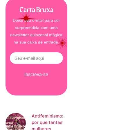
Carta Bruxa
Deixe seu e-mail para ser
surpreendida com uma
newsletter quinzenal mágica
na sua caixa de entrada.
Inscreva-se
Antifeminismo:
por que tantas
mulheres