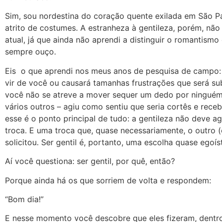
Sim, sou nordestina do coração quente exilada em São Pa
atrito de costumes. A estranheza à gentileza, porém, não
atual, já que ainda não aprendi a distinguir o romantism
sempre ouço.
Eis o que aprendi nos meus anos de pesquisa de campo: 
vir de você ou causará tamanhas frustrações que será su
você não se atreve a mover sequer um dedo por ningué
vários outros – agiu como sentiu que seria cortês e recebe
esse é o ponto principal de tudo: a gentileza não deve agu
troca. E uma troca que, quase necessariamente, o outro 
solicitou. Ser gentil é, portanto, uma escolha quase egoí
Aí você questiona: ser gentil, por quê, então?
Porque ainda há os que sorriem de volta e respondem:
“Bom dia!”
E nesse momento você descobre que eles fizeram, dentr