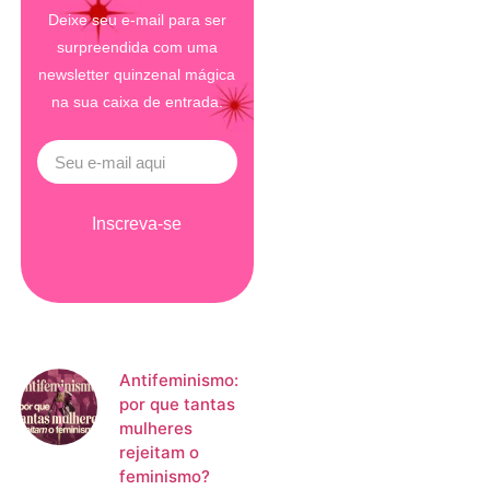
Deixe seu e-mail para ser
surpreendida com uma
newsletter quinzenal mágica
na sua caixa de entrada.
Inscreva-se
Antifeminismo:
por que tantas
mulheres
rejeitam o
feminismo?