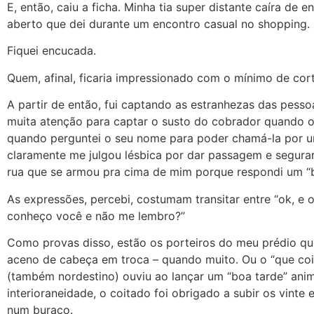
E, então, caiu a ficha. Minha tia super distante caíra de
aberto que dei durante um encontro casual no shopping.
Fiquei encucada.
Quem, afinal, ficaria impressionado com o mínimo de cort
A partir de então, fui captando as estranhezas das pessoa
muita atenção para captar o susto do cobrador quando 
quando perguntei o seu nome para poder chamá-la por u
claramente me julgou lésbica por dar passagem e segura
rua que se armou pra cima de mim porque respondi um “b
As expressões, percebi, costumam transitar entre “ok, e 
conheço você e não me lembro?”
Como provas disso, estão os porteiros do meu prédio q
aceno de cabeça em troca – quando muito. Ou o “que coi
(também nordestino) ouviu ao lançar um “boa tarde” ani
interioraneidade, o coitado foi obrigado a subir os vint
num buraco.