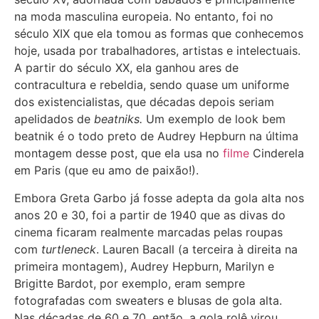
na moda masculina europeia. No entanto, foi no
século XIX que ela tomou as formas que conhecemos
hoje, usada por trabalhadores, artistas e intelectuais.
A partir do século XX, ela ganhou ares de
contracultura e rebeldia, sendo quase um uniforme
dos existencialistas, que décadas depois seriam
apelidados de
beatniks.
Um exemplo de look bem
beatnik é o todo preto de Audrey Hepburn na última
montagem desse post, que ela usa no
filme
Cinderela
em Paris (que eu amo de paixão!).
Embora Greta Garbo já fosse adepta da gola alta nos
anos 20 e 30, foi a partir de 1940 que as divas do
cinema ficaram realmente marcadas pelas roupas
com
turtleneck
. Lauren Bacall (a terceira à direita na
primeira montagem), Audrey Hepburn, Marilyn e
Brigitte Bardot, por exemplo, eram sempre
fotografadas com sweaters e blusas de gola alta.
Nas décadas de 60 e 70, então, a gola rolê virou