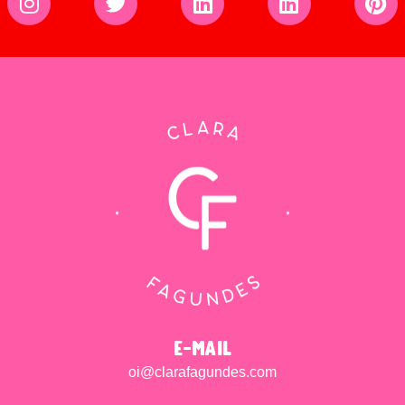
e-mail
oi@clarafagundes.com