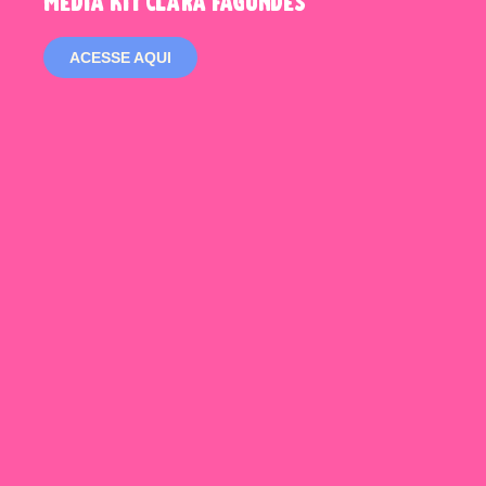
media kit clara fagundes
ACESSE AQUI