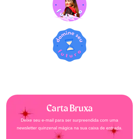
Carta Bruxa
Deixe seu e-mail para ser surpreendida com uma
newsletter quinzenal mágica na sua caixa de entrada.