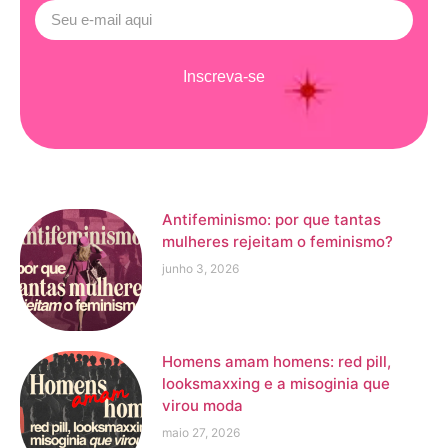
Inscreva-se
Antifeminismo: por que tantas
mulheres rejeitam o feminismo?
junho 3, 2026
Homens amam homens: red pill,
looksmaxxing e a misoginia que
virou moda
maio 27, 2026