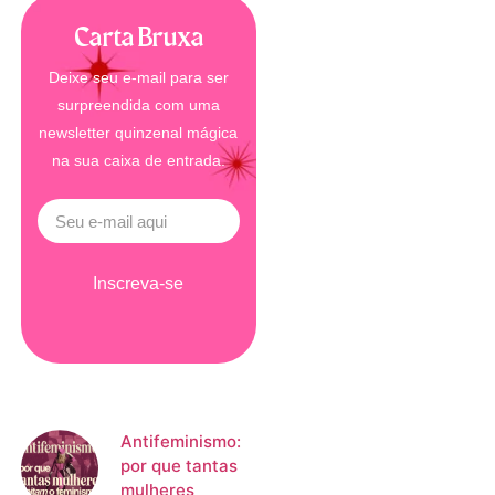
Carta Bruxa
Deixe seu e-mail para ser
surpreendida com uma
newsletter quinzenal mágica
na sua caixa de entrada.
Inscreva-se
Antifeminismo:
por que tantas
mulheres