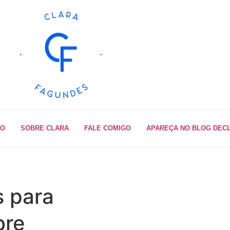
IO
SOBRE CLARA
FALE COMIGO
APAREÇA NO BLOG DEC
s para
bre